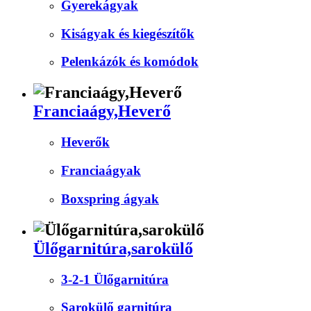
Gyerekágyak
Kiságyak és kiegészítők
Pelenkázók és komódok
Franciaágy,Heverő
Heverők
Franciaágyak
Boxspring ágyak
Ülőgarnitúra,sarokülő
3-2-1 Ülőgarnitúra
Sarokülő garnitúra