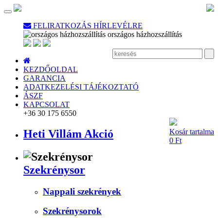
Toggle
navigation
FELIRATKOZÁS HÍRLEVÉLRE
országos házhozszállítás
KEZDŐOLDAL
GARANCIA
ADATKEZELÉSI TÁJÉKOZTATÓ
ÁSZF
KAPCSOLAT
+36 30
175 6550
Heti Villám Akció
Kosár tartalma
0 Ft
Szekrénysor
Nappali szekrények
Szekrénysorok