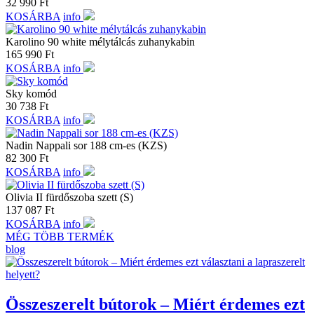
32 990
Ft
KOSÁRBA
info
Karolino 90 white mélytálcás zuhanykabin
165 990
Ft
KOSÁRBA
info
Sky komód
30 738
Ft
KOSÁRBA
info
Nadin Nappali sor 188 cm-es (KZS)
82 300
Ft
KOSÁRBA
info
Olivia II fürdőszoba szett (S)
137 087
Ft
KOSÁRBA
info
MÉG TÖBB TERMÉK
blog
Összeszerelt bútorok – Miért érdemes ezt