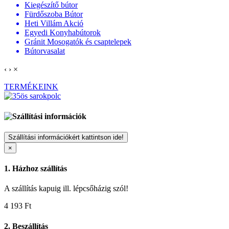
Kiegészítő bútor
Fürdőszoba Bútor
Heti Villám Akció
Egyedi Konyhabútorok
Gránit Mosogatók és csaptelepek
Bútorvasalat
‹
›
×
TERMÉKEINK
Szállítási információkért kattintson ide!
×
1. Házhoz szállítás
A szállítás kapuig ill. lépcsőházig szól!
4 193
Ft
2. Beszállítás