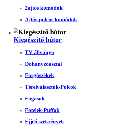
2ajtós komódok
Ajtós-polcos komódok
Kiegészítő bútor
TV állványo
Dohányzóasztal
Forgószékek
Térelválasztók-Polcok
Fogasok
Fotelek-Puffok
Éjjeli szekrények