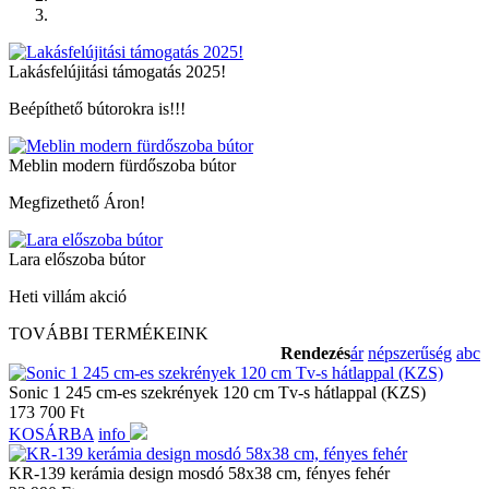
Lakásfelújitási támogatás 2025!
Beépíthető bútorokra is!!!
Meblin modern fürdőszoba bútor
Megfizethető Áron!
Lara előszoba bútor
Heti villám akció
TOVÁBBI TERMÉKEINK
Rendezés
ár
népszerűség
abc
Sonic 1 245 cm-es szekrények 120 cm Tv-s hátlappal (KZS)
173 700
Ft
KOSÁRBA
info
KR-139 kerámia design mosdó 58x38 cm, fényes fehér