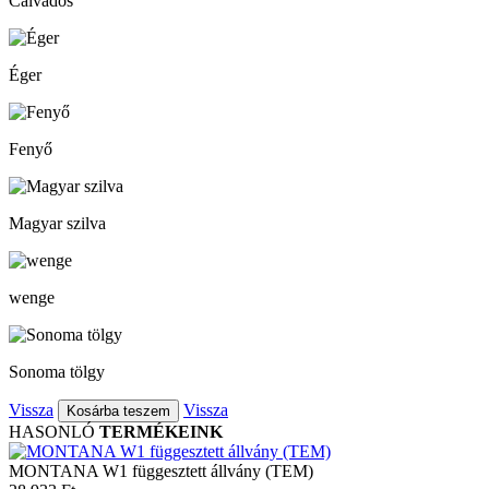
Calvados
Éger
Fenyő
Magyar szilva
wenge
Sonoma tölgy
Vissza
Vissza
HASONLÓ
TERMÉKEINK
MONTANA W1 függesztett állvány (TEM)