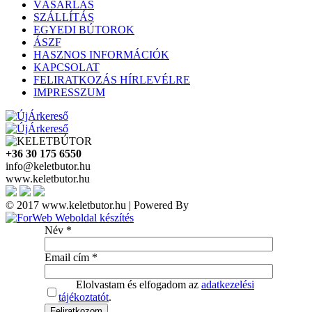
VÁSÁRLÁS
SZÁLLÍTÁS
EGYEDI BÚTOROK
ÁSZF
HASZNOS INFORMÁCIÓK
KAPCSOLAT
FELIRATKOZÁS HÍRLEVÉLRE
IMPRESSZUM
+36 30 175 6550
info@keletbutor.hu
www.keletbutor.hu
© 2017 www.keletbutor.hu | Powered By
Név
*
Email cím
*
Elolvastam és elfogadom az
adatkezelési
tájékoztatót
.