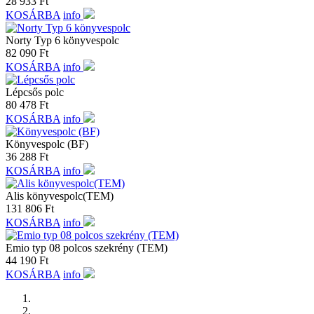
28 933
Ft
KOSÁRBA
info
Norty Typ 6 könyvespolc
82 090
Ft
KOSÁRBA
info
Lépcsős polc
80 478
Ft
KOSÁRBA
info
Könyvespolc (BF)
36 288
Ft
KOSÁRBA
info
Alis könyvespolc(TEM)
131 806
Ft
KOSÁRBA
info
Emio typ 08 polcos szekrény (TEM)
44 190
Ft
KOSÁRBA
info