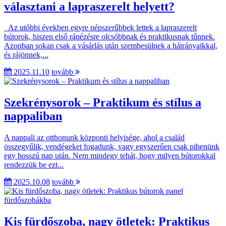
választani a lapraszerelt helyett?
Az utóbbi években egyre népszerűbbek lettek a lapraszerelt
bútorok, hiszen első ránézésre olcsóbbnak és praktikusnak tűnnek.
Azonban sokan csak a vásárlás után szembesülnek a hátrányaikkal,
és rájönnek,...
2025.11.10
tovább
Szekrénysorok – Praktikum és stílus a
nappaliban
A nappali az otthonunk központi helyisége, ahol a család
összegyűlik, vendégeket fogadunk, vagy egyszerűen csak pihenünk
egy hosszú nap után. Nem mindegy tehát, hogy milyen bútorokkal
rendezzük be ezt...
2025.10.08
tovább
Kis fürdőszoba, nagy ötletek: Praktikus