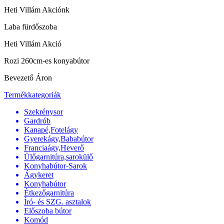
Heti Villám Akciónk
Laba fürdőszoba
Heti Villám Akció
Rozi 260cm-es konyabútor
Bevezető Áron
Termékkategoriák
Szekrénysor
Gardrób
Kanapé,Fotelágy
Gyerekágy,Bababútor
Franciaágy,Heverő
Ülőgarnitúra,sarokülő
Konyhabútor-Sarok
Ágykeret
Konyhabútor
Étkezőgarnitúra
Író- és SZG. asztalok
Előszoba bútor
Komód