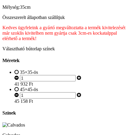
Mélység:35cm
Összeszerelt állapotban szállítjuk
Kedves ügyfeleink a gyártó megváltoztatta a termék kivitelezését
már szoklis kivitelben nem gyártja csak 3cm-es kockatalppal
elérhető a termék!
Választható bútorlap színek
Méretek
35×35-ös
41 932
Ft
45×45-ös
45 158
Ft
Színek