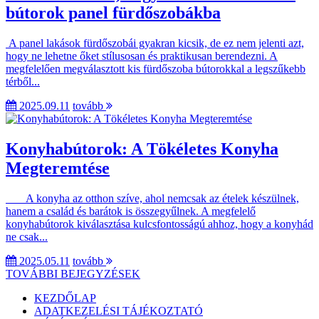
bútorok panel fürdőszobákba
A panel lakások fürdőszobái gyakran kicsik, de ez nem jelenti azt,
hogy ne lehetne őket stílusosan és praktikusan berendezni. A
megfelelően megválasztott kis fürdőszoba bútorokkal a legszűkebb
térből...
2025.09.11
tovább
Konyhabútorok: A Tökéletes Konyha
Megteremtése
A konyha az otthon szíve, ahol nemcsak az ételek készülnek,
hanem a család és barátok is összegyűlnek. A megfelelő
konyhabútorok kiválasztása kulcsfontosságú ahhoz, hogy a konyhád
ne csak...
2025.05.11
tovább
TOVÁBBI BEJEGYZÉSEK
KEZDŐLAP
ADATKEZELÉSI TÁJÉKOZTATÓ