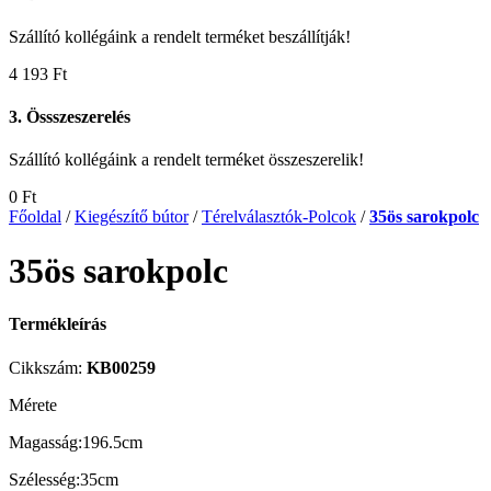
Szállító kollégáink a rendelt terméket beszállítják!
4 193
Ft
3. Össszeszerelés
Szállító kollégáink a rendelt terméket összeszerelik!
0
Ft
Főoldal
/
Kiegészítő bútor
/
Térelválasztók-Polcok
/
35ös sarokpolc
35ös sarokpolc
Termékleírás
Cikkszám:
KB00259
Mérete
Magasság:196.5cm
Szélesség:35cm